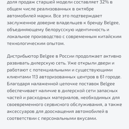
доля продаж старшей модели составляет 32% в
от 1 699 990 ₽*
общем числе реализованных в октябре
Подробно
автомобилей марки. Все это подтверждает
Обзор
В наличии
заслуженное доверие владельцев к бренду Belgee,
объединяющему белорусскую идентичность и
X70
Будьте еще более уверены на дорогах с программой
локальное производство с современным китайским
"Помощь на дорогах"
Автомобили в наличии
технологическим опытом.
Тест-драйв
Преимущества программы
Дистрибьютор Belgee в России продолжает активно
Автокредит
развивать дилерскую сеть. Уже открыли двери и
Спецпредложения
работают с потенциальными и существующими
клиентами 113 авторизованных центров в 61 городе.
Запись на сервис
Благодаря налаженной цепочке поставок Belgee
Калькулятор ТО
обеспечивает наличие в дилерской сети запасных
Универсальный кроссовер
Клиентская поддержка
частей и расходных материалов, необходимых для
своевременного сервисного обслуживания, а также
от 2 499 990 ₽*
аксессуаров для дооснащения автомобилей в
соответствии с персональными вкусами.
Обзор
В наличии