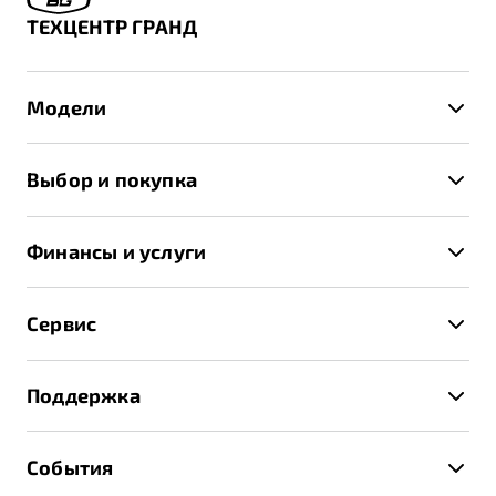
ТЕХЦЕНТР ГРАНД
Модели
X50+
Выбор и покупка
S50
Автомобили в наличии
X70
Финансы и услуги
Спецпредложения и Акции
Автокредит
Записаться на тест-драйв
Сервис
Трейд-ин
Получить предложение
Записаться на сервис
Страхование
Поддержка
Руководство по эксплуатации
Расчет КАСКО
Гарантия Belgee
Техническое обслуживание
События
Клиентская поддержка