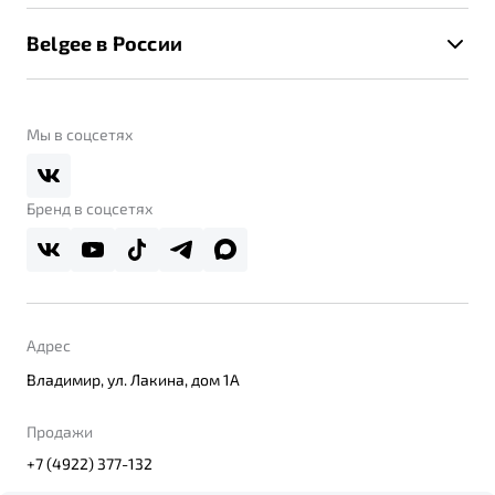
Калькулятор ТО
Новости
Помощь на дорогах
Belgee в России
Контакты
Belgee Линк
О бренде
Belgee Клуб
О дилерском центре
Мы в соцсетях
Belgee Плюс
Правовая информация
Реферальная программа
Бренд в соцсетях
Адрес
Владимир, ул. Лакина, дом 1А
Продажи
+7 (4922) 377-132