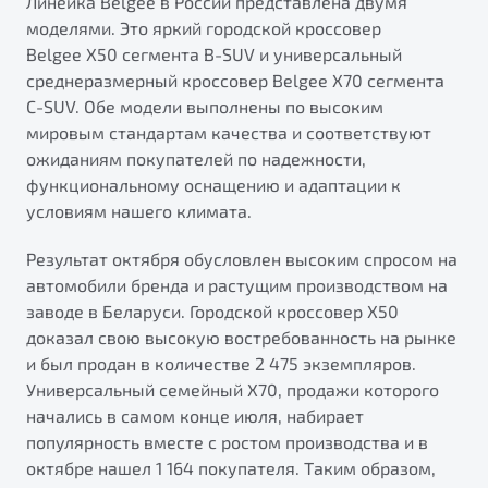
Линейка Belgee в России представлена двумя
ПОДДЕРЖКА
моделями. Это яркий городской кроссовер
Автокредит
О дилерском центре
Belgee X50 сегмента B-SUV и универсальный
Трейд-ин
Гарантия Belgee
Правовая информация
среднеразмерный кроссовер Belgee X70 сегмента
Яркий кроссовер
Страхование
Belgee Линк
C-SUV. Обе модели выполнены по высоким
от 2 219 990 ₽*
мировым стандартам качества и соответствуют
Расчет КАСКО
Belgee Клуб
ожиданиям покупателей по надежности,
Обзор
В наличии
Belgee Плюс
функциональному оснащению и адаптации к
условиям нашего климата.
Реферальная программа
S50
Клиентская поддержка
Результат октября обусловлен высоким спросом на
автомобили бренда и растущим производством на
Помощь на дорогах
заводе в Беларуси. Городской кроссовер X50
доказал свою высокую востребованность на рынке
и был продан в количестве 2 475 экземпляров.
Универсальный семейный X70, продажи которого
начались в самом конце июля, набирает
популярность вместе с ростом производства и в
Узнайте о специальных выгодах при покупке
октябре нашел 1 164 покупателя. Таким образом,
Элегантный и практичный седан
автомобиля Belgee