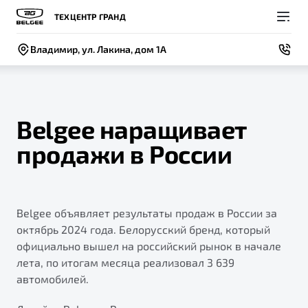
ТЕХЦЕНТР ГРАНД
Владимир, ул. Лакина, дом 1А
Belgee наращивает
продажи в России
Покупателям
Владельцам
О компании
Модели
ВЫБОР И ПОКУПКА
СЕРВИС
СОБЫТИЯ
Новый
Belgee объявляет результаты продаж в России за
X50+
Автомобили в наличии
Записаться на сервис
Новости
октябрь 2024 года. Белорусский бренд, который
Спецпредложения и Акции
Руководство по эксплуатации
Контакты
официально вышел на российский рынок в начале
лета, по итогам месяца реализовал 3 639
Записаться на тест-драйв
Техническое обслуживание
BELGEE В РОССИИ
автомобилей.
Калькулятор ТО
ФИНАНСЫ И УСЛУГИ
О бренде