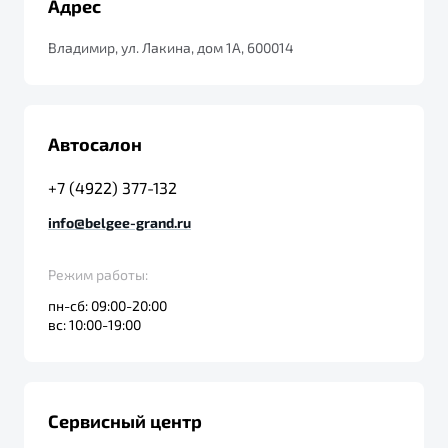
Адрес
от 1 699 990 ₽*
Подробно
Владимир, ул. Лакина, дом 1А, 600014
Обзор
В наличии
X70
Будьте еще более уверены на дорогах с программой
"Помощь на дорогах"
Автосалон
Автомобили в наличии
Тест-драйв
Преимущества программы
+7 (4922) 377-132
Автокредит
Спецпредложения
info@belgee-grand.ru
Режим работы:
Запись на сервис
пн-сб: 09:00-20:00
Калькулятор ТО
вс: 10:00-19:00
Универсальный кроссовер
Клиентская поддержка
от 2 499 990 ₽*
Обзор
В наличии
Сервисный центр