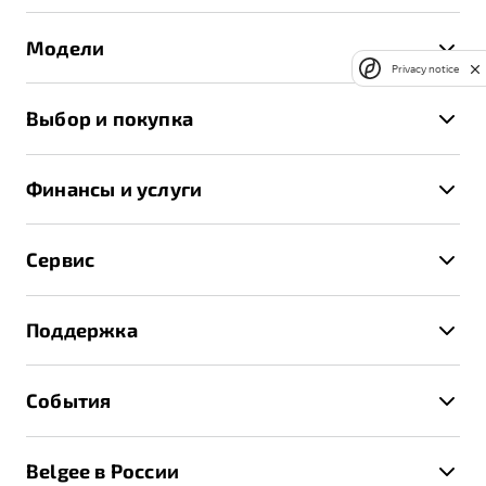
Модели
Privacy notice
X50+
Выбор и покупка
S50
Автомобили в наличии
X70
Финансы и услуги
Спецпредложения и Акции
Автокредит
Записаться на тест-драйв
Сервис
Трейд-ин
Получить предложение
Записаться на сервис
Страхование
Поддержка
Руководство по эксплуатации
Расчет КАСКО
Гарантия Belgee
Техническое обслуживание
События
Клиентская поддержка
Калькулятор ТО
Новости
Помощь на дорогах
Belgee в России