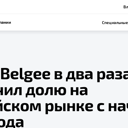
Вл
пании
Специальные
Belgee в два раз
чил долю на
йском рынке с на
ода