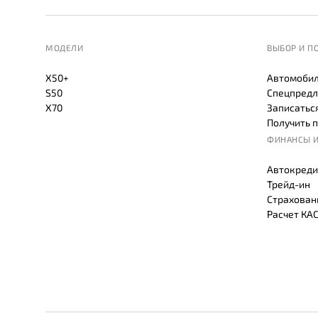
МОДЕЛИ
ВЫБОР И П
X50+
Автомобил
S50
Спецпредл
X70
Записаться
Получить 
ФИНАНСЫ И
Автокреди
Трейд-ин
Страхован
Расчет КА