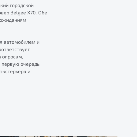
ркий городской
вер Belgee X70. Обе
 ожиданиям
ия автомобилем и
оответствует
м опросам,
в первую очередь
экстерьера и