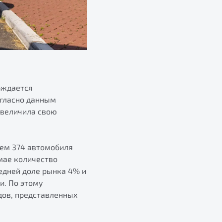
рждается
огласно данным
 увеличила свою
нем 374 автомобиля
 мае количество
едней доле рынка 4% и
и. По этому
дов, представленных