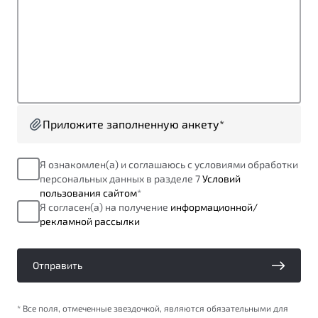
от 1 699 990 ₽*
Подробно
Обзор
В наличии
X70
Будьте еще более уверены на дорогах с программой
"Помощь на дорогах"
Автомобили в наличии
Тест-драйв
Приложите заполненную анкету*
Преимущества программы
Автокредит
Спецпредложения
Я ознакомлен(а) и соглашаюсь с условиями обработки
персональных данных в разделе 7
Условий
пользования сайтом
*
Запись на сервис
Я согласен(а) на получение
информационной/
Калькулятор ТО
рекламной рассылки
Универсальный кроссовер
Клиентская поддержка
от 2 499 990 ₽*
Отправить
Обзор
В наличии
* Все поля, отмеченные звездочкой, являются обязательными для