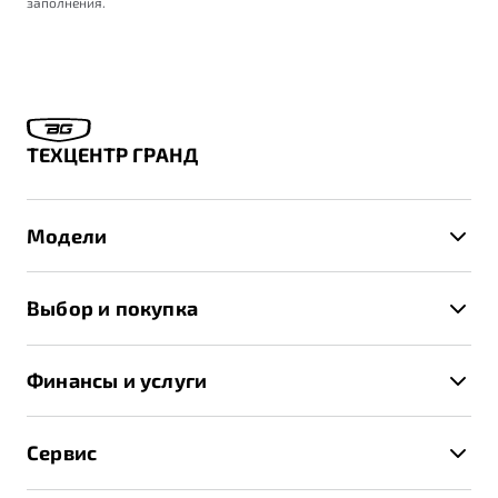
заполнения.
ТЕХЦЕНТР ГРАНД
Модели
X50+
Выбор и покупка
S50
Автомобили в наличии
X70
Финансы и услуги
Спецпредложения и Акции
Автокредит
Записаться на тест-драйв
Сервис
Трейд-ин
Получить предложение